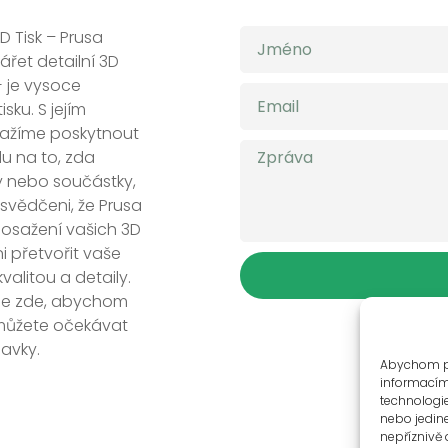
D Tisk – Prusa
řet detailní 3D
 je vysoce
sku. S jejím
nažíme poskytnout
u na to, zda
y nebo součástky,
svědčeni, že Prusa
osažení vašich 3D
ni přetvořit vaše
alitou a detaily.
sme zde, abychom
 můžete očekávat
davky.
Abychom po
informacím 
technologi
nebo jedin
nepříznivě o