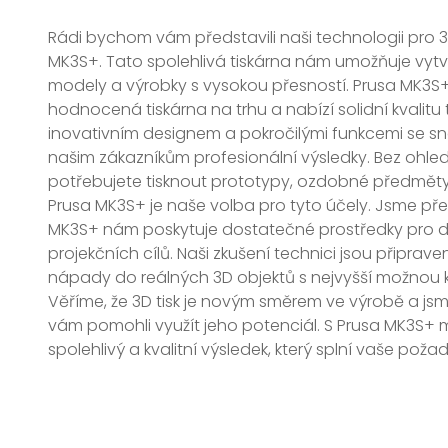
Rádi bychom vám představili naši technologii pro 3
MK3S+. Tato spolehlivá tiskárna nám umožňuje vytvá
modely a výrobky s vysokou přesností. Prusa MK3S+
hodnocená tiskárna na trhu a nabízí solidní kvalitu ti
inovativním designem a pokročilými funkcemi se s
našim zákazníkům profesionální výsledky. Bez ohled
potřebujete tisknout prototypy, ozdobné předmět
Prusa MK3S+ je naše volba pro tyto účely. Jsme pře
MK3S+ nám poskytuje dostatečné prostředky pro d
projekčních cílů. Naši zkušení technici jsou připrave
nápady do reálných 3D objektů s nejvyšší možnou kv
Věříme, že 3D tisk je novým směrem ve výrobě a j
vám pomohli využít jeho potenciál. S Prusa MK3S+
spolehlivý a kvalitní výsledek, který splní vaše poža