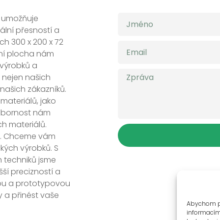
 umožňuje
lní přesností a
ch 300 x 200 x 72
vní plocha nám
 výrobků a
 nejen našich
 našich zákazníků.
ateriálů, jako
 odbornost nám
ch materiálů.
m. Chceme vám
kých výrobků. S
 techniků jsme
ší precizností a
vou a prototypovou
y a přinést vaše
Abychom po
informacím 