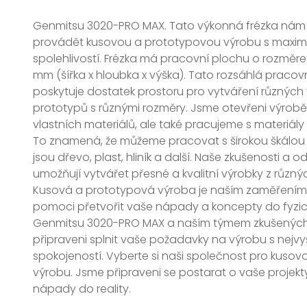
Genmitsu 3020-PRO MAX. Tato výkonná frézka nám
provádět kusovou a prototypovou výrobu s maximá
spolehlivostí. Frézka má pracovní plochu o rozměre
mm (šířka x hloubka x výška). Tato rozsáhlá praco
poskytuje dostatek prostoru pro vytváření různých
prototypů s různými rozměry. Jsme otevřeni výrobě
vlastních materiálů, ale také pracujeme s materiály
To znamená, že můžeme pracovat s širokou škálou m
jsou dřevo, plast, hliník a další. Naše zkušenosti a
umožňují vytvářet přesné a kvalitní výrobky z různý
Kusová a prototypová výroba je naším zaměření
pomoci přetvořit vaše nápady a koncepty do fyzic
Genmitsu 3020-PRO MAX a naším týmem zkušených
připraveni splnit vaše požadavky na výrobu s nejvyš
spokojeností. Vyberte si naši společnost pro kuso
výrobu. Jsme připraveni se postarat o vaše projekt
nápady do reality.